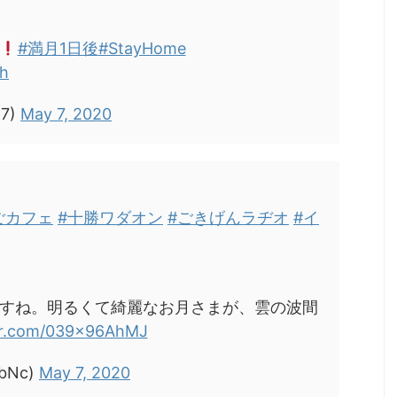
#満月1日後
#StayHome
jh
17)
May 7, 2020
ごカフェ
#十勝ワダオン
#ごきげんラヂオ
#イ
すね。明るくて綺麗なお月さまが、雲の波間
ter.com/039x96AhMJ
bNc)
May 7, 2020