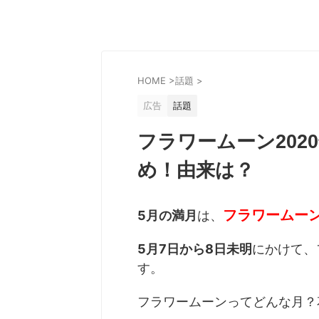
HOME
>
話題
>
広告
話題
フラワームーン202
め！由来は？
フラワームー
5月の満月
は、
5月7日から8日未明
にかけて、
す。
フラワームーンってどんな月？