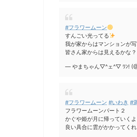
#フラワームーン
すんごい光ってる
我が家からはマンションが写
皆さん家からは見えるかな
— やまちゃん▽^ェ^▽ ﾜﾝ! (@m
#フラワームーン
#いわき
#
フラワームーンパート２
かぐや姫が月に帰っていくよ
良い具合に雲がかかってく