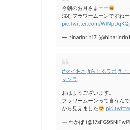
今朝のお月さまーー
沈むフラワームーンですねー
pic.twitter.com/WINpDqKQ
— hinarinrin17 (@hinarinrin
#マイあさ
#らじるラボ
#ご
マソラ
おはようございます。
フラワームーンって言うんで
から見えました
pic.twit
— わかば (@f7sFG95NiFwP