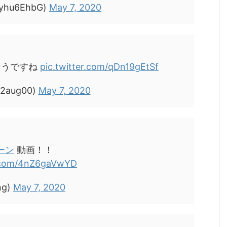
hu6EhbG)
May 7, 2020
そうですね
pic.twitter.com/qDn19gEtSf
2aug00)
May 7, 2020
ーン
動画！！
r.com/4nZ6gaVwYD
ng)
May 7, 2020