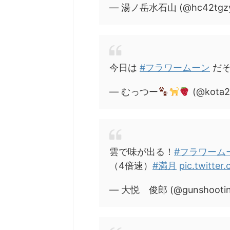
— 湯ノ岳水石山 (@hc42tgzy
今日は
#フラワームーン
だ
— むっつー
(@kota2
雲で味が出る！
#フラワーム
（4倍速）
#満月
pic.twitte
— 大悦 俊郎 (@gunshooti