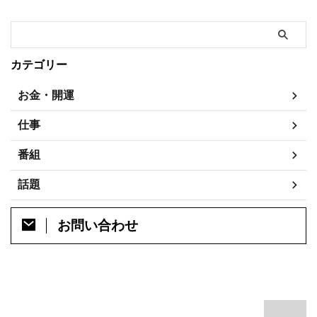
招き猫ミュージアムも合わせてお
2020年最も地球に近づく月、ス
つたえしますね。 猫のアート作
ーパームーン。 4月7日の今宵か
品の通販購入方法は？ 「マツコ
ら8日早朝 ...
の知らない世界」でマ ...
カテゴリー
お金・開運
仕事
番組
話題
お問い合わせ