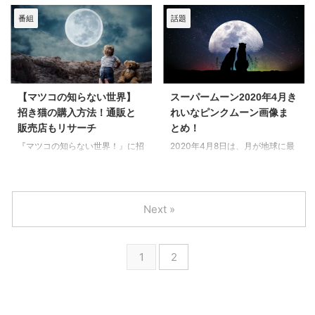
今できることなのかなと思ってい
はどんな満月でしょうか。 見逃
す。 5月7日から8日未明にかけ
みました。 子どもが３人テント
ます。 【夏場の登校時】息苦し
してしまったという方に、 昨夜
番組
話題
て、フラワームーン（満月）をみ
に入っても、スペースに余裕があ
くない洗えるこども用マスクお ...
から今朝にかけての ...
ることができます。 フラワーム
る庭キャンプにちょうどいいワン
ーンってどんな月？花にちなんだ
タッチテントをご紹介！ 実際テ
満月の由来は何かな？ そこで今
ントを利用してみて良かった点や
回は、「フラワームーン2020年5
悪かった点をまとめてみました。
月きれいな満月の画像まとめ！由
あると便利な庭キャンプ用品もあ
【マツコの知らない世界】
スーパームーン2020年4月き
来は？」についてまとめてみまし
わせてご紹介しますね。 では、
招き猫の購入方法！通販と
れいなピンクムーン画像ま
た。 フラワームーンは、先月4月
さっそくいってみましょう！ 庭
販売店もリサーチ
とめ！
のスーパーピンクムーンに次ぐ3
キャンプにおすすめワンタッチテ
番目に大きいスーパームーンで
ントはこれ！ 今年4月から小学生
『マツコの知らない世界！』に招
2020年4月8日は、月が地球に最
す。 4月のスーパーピンクムーン
になる、下の子の学習机を買いに
き猫の世界が登場します。 番組
も接近するスーパームーンが見ら
を見逃したあなたは、こちらの記
IKEAに行きました。 いきなり目
で紹介される招き猫の通販購入方
れる日ですね。 このスーパーム
事もぜひご覧になってくださいね
に飛び込んで来たのが、ポップア
法をご紹介します。 招き猫の種
ーンは、別名『ピンクムーン』と
♡ https:// ...
ップテント！ ワンタッ ...
類によっては、通販購入できるも
も呼ばれています。 ピンクムー
Next »
のと電話注文で購入できるものも
ンってどんな月？本当にピンク色
あるようなので調べてみました!!!
なの？ そこで今回は、「スーパ
招き猫5000体のコレクションを
ームーン2020年4月きれいなピ
1
2
お持ちで、ミュージーアムまでつ
ンクムーン画像まとめ！」につい
くってしまった「招き猫の世界」
ておつたえします。
に登場する猫専門写真家の坂東寛
https://hareworks.com/category
司（ばんどう・かんじ）さん。
-wadai-supermoon2020 2020
どんな方なのか気になりました。
年4月ピンクムーン画像まとめ