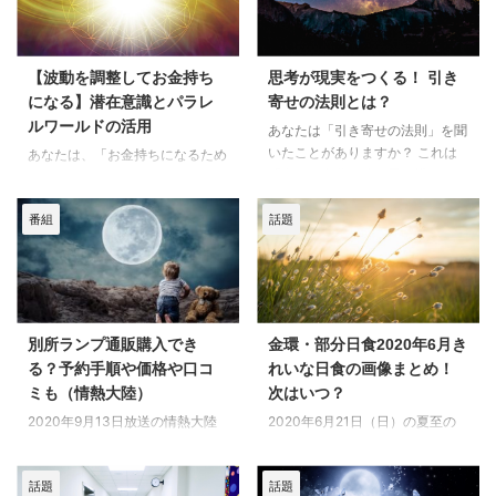
【波動を調整してお金持ち
思考が現実をつくる！ 引き
になる】潜在意識とパラレ
寄せの法則とは？
ルワールドの活用
あなたは「引き寄せの法則」を聞
いたことがありますか？ これは
あなたは、「お金持ちになるため
「人は、自分が強く思い描いたも
には、一生懸命働かなければなら
のを引き寄せる」 という考え方
ない」と思っていませんか？ 実
です。 たとえば、ポジティブな
番組
話題
は、それだけではなく「波動を調
ことを考え続けると、良いことが
整する」ことで、お金を引き寄せ
起こりやすくなり 逆にネガティ
ることができるのです。 「波動
ブなことばかり考えていると、悪
ってなに？」 「パラレルワール
いことが引き寄せられるのです。
ドって本当にあるの？」 「どう
では、なぜ「思考」がそんなに大
やって潜在意識を使えばいい
別所ランプ通販購入でき
金環・部分日食2020年6月き
事なのか？ どうすれば、自分の
の？」 この記事では、波動・潜
る？予約手順や価格や口コ
れいな日食の画像まとめ！
夢や目標を引き寄せることができ
在意識・パラレルワールドを活用
ミも（情熱大陸）
次はいつ？
るのか？ この記事では、引き寄
して、お金持ちになる方法をわか
せの法則のしくみと、成功のため
りやすく説明します。 波動と
2020年9月13日放送の情熱大陸
2020年6月21日（日）の夏至の
のヒントをわかりやすく説明しま
は？ お金と波動の関係 「波動
に『WINGED WHEEL（ウイング
日の夕方16時頃から18時ごろ、
す。 引き寄せの法則とは？ 引き
（はどう）」とは、すべてのもの
ウィール）』ハリケーンランプを
日本では部分日食が見られまし
寄せの法則とは、「自分の ...
が持っているエネルギーのことで
話題
話題
造っている別所由加（べっしょゆ
た。 台湾や中国華南地域の一部