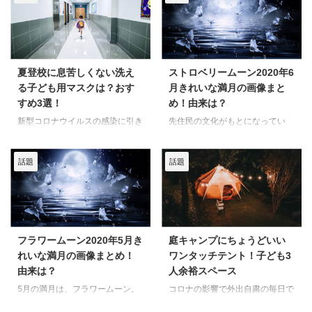
す。 例えば、楽しい気分のとき
か）さんが登場します。 別所さ
に、金環日食が観測されていま
は、周 ...
んの作るハリケーンランプ（最新
す。 今回は、金環・部分日食の
型500）は、なんと予約5年待
きれいな日食の画像をまとめてみ
ち！ 国産の老舗ブランド
ました！ 2020年6月金環日食・
『WINGED WHEEL』のハリケー
部分日食の画像まとめ 月が太陽
夏登校に息苦しくない洗え
ストロベリームーン2020年6
ンランプは通販で購入できるので
の前を横切るときに起こる金環日
る子ども用マスクは？おす
月きれいな満月の画像まと
しょうか。 予約手順や口コミ、
食。 2020年6月21日は、372年
すめ3選！
め！由来は？
評判もあわせて調べてみました。
ぶり夏至の日食で、さらに新月と
別所ランプ（ハリケーン最新型
トリプル。 16時前後から18時頃
新型コロナウイルスの感染に引き
先住民の文化がもとになってい
500）通販購入できる？ 9月13日
にかけて、金環日食や部分日食を
続き注意が必要な夏がやってきま
る、アメリカの満月の月ごとの名
（日）23:00~『情熱大陸』 ラン
全国で見ることができました。
す。 マスクは常時着用が基本的
前。 2020年6月5日から6日の明
プ職人／別所由加 予約“５年”待 ...
見逃してしまったという方に、画
話題
話題
には望ましいとしつつ、熱中症な
け方に見られる満月は、「ストロ
像をまとめて ...
どの可能性が高い場合はマスクを
ベリームーン」と呼ばれていま
外して、距離や換気を保つ配慮を
す。 今回は、ストロベリームー
と「学校の新しい生活様式」を文
ンのきれいな満月の画像をまとめ
部科学省が示しました。 登下校
てみました！ 2020年6月ストロ
のマスク着用の義務づけが緩和さ
ベリームーン画像まとめ 2020年
フラワームーン2020年5月き
庭キャンプにちょうどいい
れつつある学校もありますね。
６月に満月が見られるその名も、
れいな満月の画像まとめ！
ワンタッチテント！子ども3
まったくマスクを登下校にしない
「ストロベリームーン」。 6月５
由来は？
人余裕スペース
というのも、正直親としては悩む
日の今宵から６日早朝にかけて、
ところ…。 快適なマスクを子ども
見ることができました。 ストロ
5月の満月は、フラワームーン。
コロナの影響で外出自粛の毎日で
に用意してあげることが親として
ベリームーンと言われている満月
2020年最後のスーパームーンで
すが、我が家では庭キャンプして